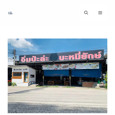
ข้าม
ไป
เมนู
ที่
เนื้อหา