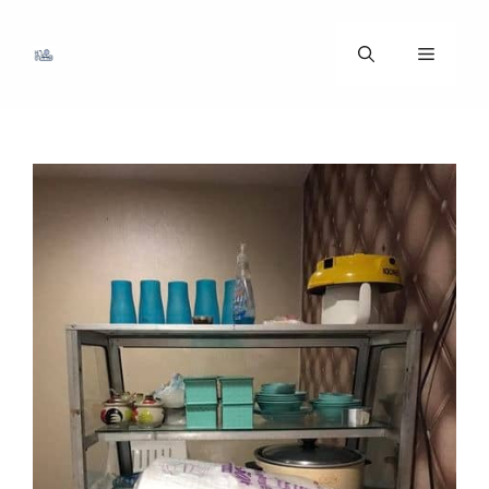
ข้าม
ไป
เมนู
ที่
เนื้อหา